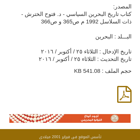
المصدر:
كتاب تاريخ البحرين السياسي - د. فتوح الخترش -
ذات السلاسل 1992 م ص365 و ص366
البـــلد : البحرين
تاريخ الإدخال : الثلاثاء ٢٥ / أكتوبر / ٢٠١٦
تاريخ التحديث : الثلاثاء ٢٥ / أكتوبر / ٢٠١٦
حجم الملف : 541.08 KB
تأسس الموقع فى فبراير 2001 ميلادى