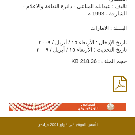
تاليف : عبدالله المناعي - دائرة الثقافة والاعلام -
الشارقة - 1993 م
البـــلد : الامارات
تاريخ الإدخال : الأربعاء ١٥ / أبريل / ٢٠٠٩
تاريخ التحديث : الأربعاء ١٥ / أبريل / ٢٠٠٩
حجم الملف : 218.36 KB
تأسس الموقع فى فبراير 2001 ميلادى