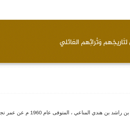
سيرة لتاجر اللؤلؤ المعروف احمد بن عيسى بن راشد بن هندي المناعي ، المتوفى عام 60