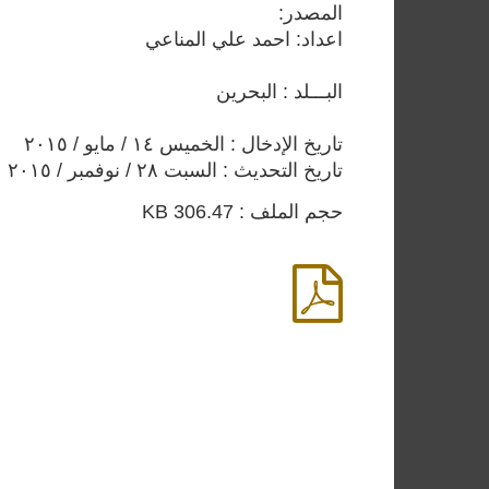
المصدر:
اعداد: احمد علي المناعي
البـــلد : البحرين
تاريخ الإدخال : الخميس ١٤ / مايو / ٢٠١٥
تاريخ التحديث : السبت ٢٨ / نوفمبر / ٢٠١٥
حجم الملف : 306.47 KB