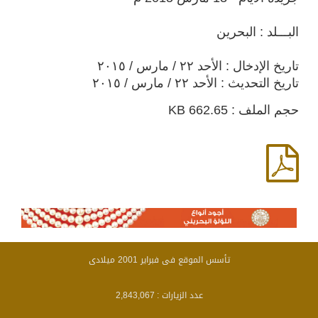
البـــلد : البحرين
تاريخ الإدخال : الأحد ٢٢ / مارس / ٢٠١٥
تاريخ التحديث : الأحد ٢٢ / مارس / ٢٠١٥
حجم الملف : 662.65 KB
تأسس الموقع فى فبراير 2001 ميلادى
عدد الزيارات :
2,843,067