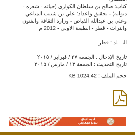
كتاب: صالح بن سلطان الكواري (حياته - شعره -
ديوانه) - تحقيق واعداد: علي بن شبيب المناعي
وعلي بن عبدالله الفياض - وزارة الثقافة والفنون
والتراث - قطر - الطبعة الاولى - 2012 م
البـــلد : قطر
تاريخ الإدخال : الجمعة ٢٧ / فبراير / ٢٠١٥
تاريخ التحديث : الجمعة ١٣ / مارس / ٢٠١٥
حجم الملف : 1024.42 KB