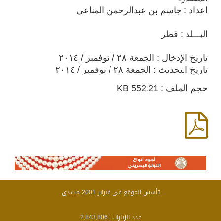
اعداد : جاسم بن عبدالرحمن المناعي
البـــلد : قطر
تاريخ الإدخال : الجمعة ٢٨ / نوفمبر / ٢٠١٤
تاريخ التحديث : الجمعة ٢٨ / نوفمبر / ٢٠١٤
حجم الملف : 552.21 KB
تأسس الموقع فى فبراير 2001 ميلادى
عدد الزيارات :
2,843,806