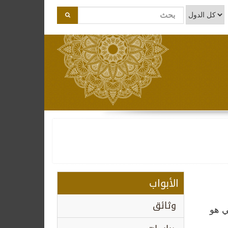
الأبواب
وثائق
ي هو