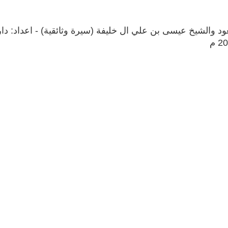
د والشيخ عيسى بن علي ال خليفة (سيرة وثائقية) - اعداد: دار