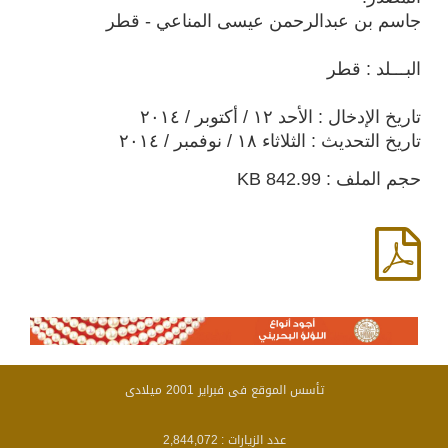
جاسم بن عبدالرحمن عيسى المناعي - قطر
البـــلد : قطر
تاريخ الإدخال : الأحد ١٢ / أكتوبر / ٢٠١٤
تاريخ التحديث : الثلاثاء ١٨ / نوفمبر / ٢٠١٤
حجم الملف : 842.99 KB
تأسس الموقع فى فبراير 2001 ميلادى
عدد الزيارات :
2,844,072