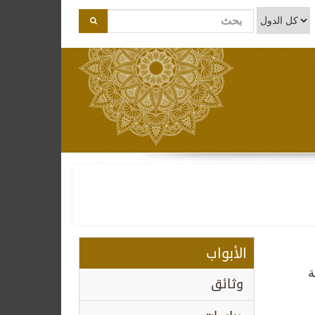
الأبواب
ة
وثائق