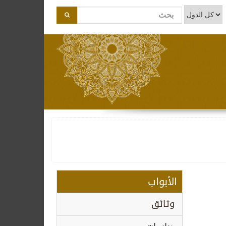
الأبواب
وثائق