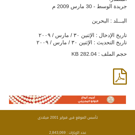
جريدة الوسط - 30 مارس 2009 م
البـــلد : البحرين
تاريخ الإدخال : الإثنين ٣٠ / مارس / ٢٠٠٩
تاريخ التحديث : الإثنين ٣٠ / مارس / ٢٠٠٩
حجم الملف : 282.04 KB
تأسس الموقع فى فبراير 2001 ميلادى
عدد الزيارات :
2,843,069