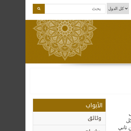
الأبواب
ى
وثائق
كل
 ثاني