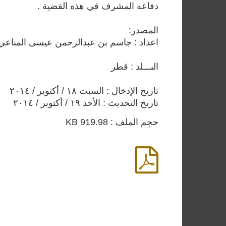
دفاعه المشرف في هذه القضية .
المصدر:
اعداد : جاسم بن عبدالرحمن عيسى المناعي
البـــلد : قطر
تاريخ الإدخال : السبت ١٨ / أكتوبر / ٢٠١٤
تاريخ التحديث : الأحد ١٩ / أكتوبر / ٢٠١٤
حجم الملف : 919.98 KB