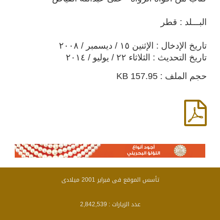
البـــلد : قطر
تاريخ الإدخال : الإثنين ١٥ / ديسمبر / ٢٠٠٨
تاريخ التحديث : الثلاثاء ٢٢ / يوليو / ٢٠١٤
حجم الملف : 157.95 KB
تأسس الموقع فى فبراير 2001 ميلادى
عدد الزيارات :
2,842,539