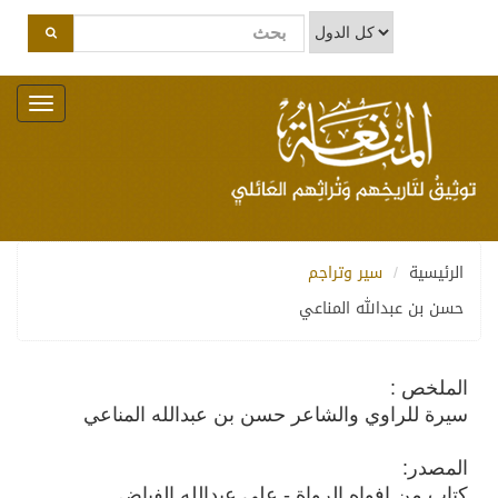
Toggle
navigation
الرئيسية
سير وتراجم
حسن بن عبدالله المناعي
الملخص :
سيرة للراوي والشاعر حسن بن عبدالله المناعي
المصدر:
كتاب من افواه الرواة - على عبدالله الفياض