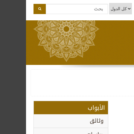
الأبواب
وثائق