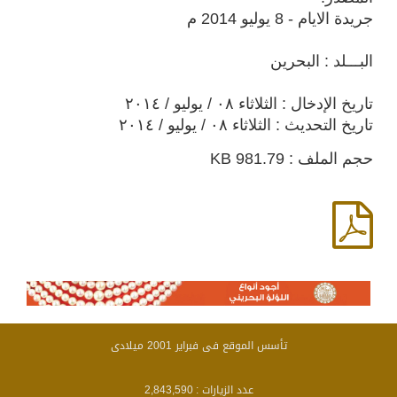
جريدة الايام - 8 يوليو 2014 م
البـــلد : البحرين
تاريخ الإدخال : الثلاثاء ٠٨ / يوليو / ٢٠١٤
تاريخ التحديث : الثلاثاء ٠٨ / يوليو / ٢٠١٤
حجم الملف : 981.79 KB
تأسس الموقع فى فبراير 2001 ميلادى
عدد الزيارات :
2,843,590