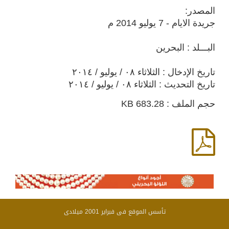
المصدر:
جريدة الايام - 7 يوليو 2014 م
البـــلد : البحرين
تاريخ الإدخال : الثلاثاء ٠٨ / يوليو / ٢٠١٤
تاريخ التحديث : الثلاثاء ٠٨ / يوليو / ٢٠١٤
حجم الملف : 683.28 KB
تأسس الموقع فى فبراير 2001 ميلادى