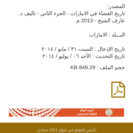
المصدر:
تاريخ القضاء في الامارات - الجزء الثاني - تاليف د.
عارف الشيخ - 2013 م
البـــلد : الامارات
تاريخ الإدخال : السبت ٣١ / مايو / ٢٠١٤
تاريخ التحديث : الأحد ٠٦ / يوليو / ٢٠١٤
حجم الملف : 849.29 KB
تأسس الموقع فى فبراير 2001 ميلادى