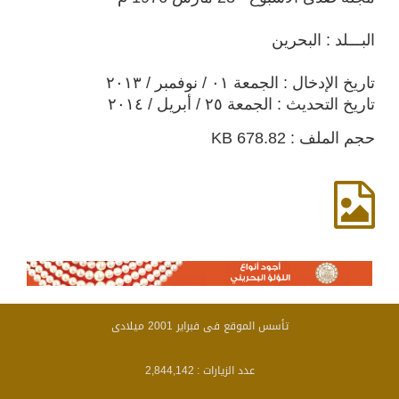
البـــلد : البحرين
تاريخ الإدخال : الجمعة ٠١ / نوفمبر / ٢٠١٣
تاريخ التحديث : الجمعة ٢٥ / أبريل / ٢٠١٤
حجم الملف : 678.82 KB
تأسس الموقع فى فبراير 2001 ميلادى
عدد الزيارات :
2,844,142