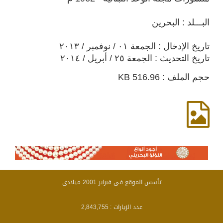
البـــلد : البحرين
تاريخ الإدخال : الجمعة ٠١ / نوفمبر / ٢٠١٣
تاريخ التحديث : الجمعة ٢٥ / أبريل / ٢٠١٤
حجم الملف : 516.96 KB
تأسس الموقع فى فبراير 2001 ميلادى
عدد الزيارات :
2,843,755