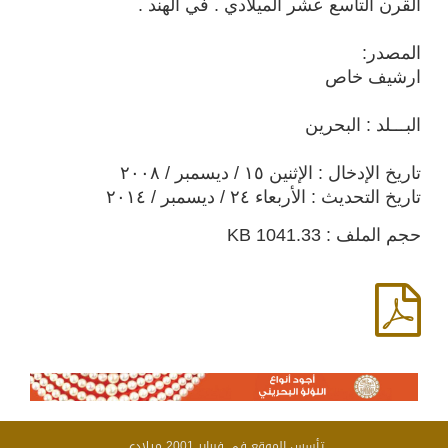
القرن التاسع عشر الميلادي . في الهند .
المصدر:
ارشيف خاص
البـــلد : البحرين
تاريخ الإدخال : الإثنين ١٥ / ديسمبر / ٢٠٠٨
تاريخ التحديث : الأربعاء ٢٤ / ديسمبر / ٢٠١٤
حجم الملف : 1041.33 KB
تأسس الموقع فى فبراير 2001 ميلادى