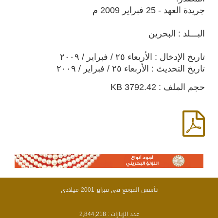
جريدة العهد - 25 فبراير 2009 م
البـــلد : البحرين
تاريخ الإدخال : الأربعاء ٢٥ / فبراير / ٢٠٠٩
تاريخ التحديث : الأربعاء ٢٥ / فبراير / ٢٠٠٩
حجم الملف : 3792.42 KB
تأسس الموقع فى فبراير 2001 ميلادى
عدد الزيارات :
2,844,218