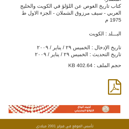
كتاب تاريخ الغوص عن اللؤلؤ في الكويت والخليج
العربي - سيف مرزوق الشملان - الجزء الاول ط
1975 م
البـــلد : الكويت
تاريخ الإدخال : الخميس ٢٩ / يناير / ٢٠٠٩
تاريخ التحديث : الخميس ٢٩ / يناير / ٢٠٠٩
حجم الملف : 402.64 KB
تأسس الموقع فى فبراير 2001 ميلادى