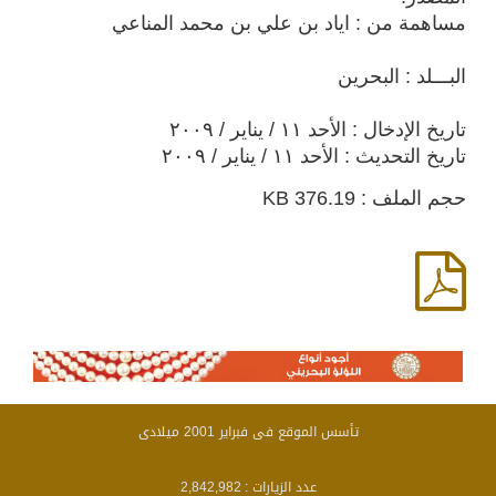
مساهمة من : اياد بن علي بن محمد المناعي
البـــلد : البحرين
تاريخ الإدخال : الأحد ١١ / يناير / ٢٠٠٩
تاريخ التحديث : الأحد ١١ / يناير / ٢٠٠٩
حجم الملف : 376.19 KB
تأسس الموقع فى فبراير 2001 ميلادى
عدد الزيارات :
2,842,982