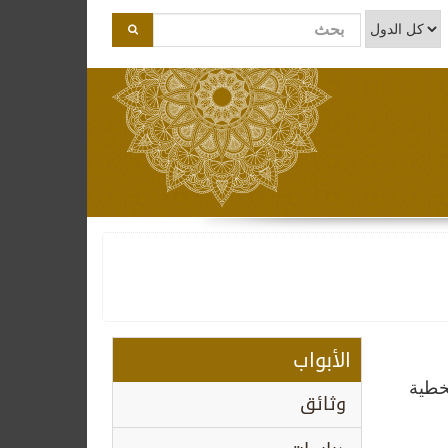
الأبواب
خطية
وثائق