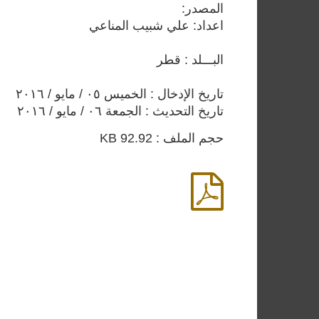
المصدر:
اعداد: علي شبيب المناعي
البـــلد : قطر
تاريخ الإدخال : الخميس ٠٥ / مايو / ٢٠١٦
تاريخ التحديث : الجمعة ٠٦ / مايو / ٢٠١٦
حجم الملف : 92.92 KB