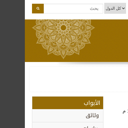
الأبواب
سيرة شخصية للدكتور عبداللطيف بن سلطان المناعي ، احد اقدم اطباء الاسنان بدولة قطر . ولد عام 1924 م
وثائق