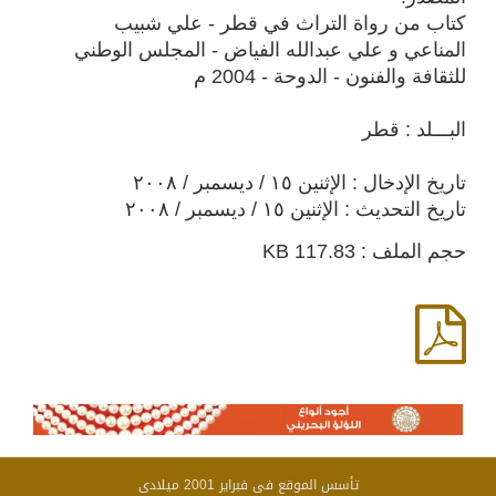
كتاب من رواة التراث في قطر - علي شبيب
المناعي و علي عبدالله الفياض - المجلس الوطني
للثقافة والفنون - الدوحة - 2004 م
البـــلد : قطر
تاريخ الإدخال : الإثنين ١٥ / ديسمبر / ٢٠٠٨
تاريخ التحديث : الإثنين ١٥ / ديسمبر / ٢٠٠٨
حجم الملف : 117.83 KB
تأسس الموقع فى فبراير 2001 ميلادى