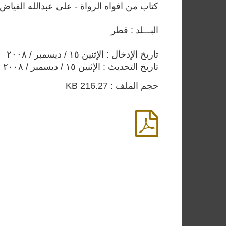
كتاب من افواه الرواة - على عبدالله الفياض
البـــلد : قطر
تاريخ الإدخال : الإثنين ١٥ / ديسمبر / ٢٠٠٨
تاريخ التحديث : الإثنين ١٥ / ديسمبر / ٢٠٠٨
حجم الملف : 216.27 KB