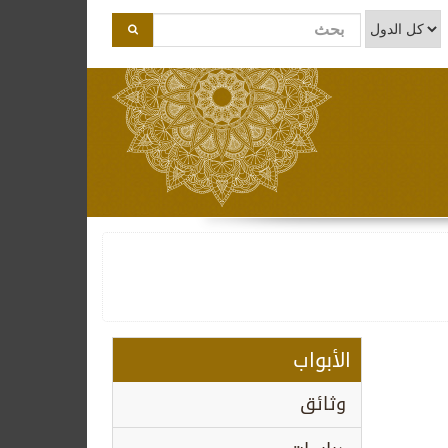
الأبواب
وثائق