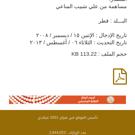
مساهمة من علي شبيب المناعي
البـــلد : قطر
تاريخ الإدخال : الإثنين ١٥ / ديسمبر / ٢٠٠٨
تاريخ التحديث : الثلاثاء ٠٦ / أغسطس / ٢٠١٣
حجم الملف : 113.22 KB
تأسس الموقع فى فبراير 2001 ميلادى
عدد الزيارات :
2,844,053