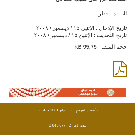
البـــلد : قطر
تاريخ الإدخال : الإثنين ١٥ / ديسمبر / ٢٠٠٨
تاريخ التحديث : الإثنين ١٥ / ديسمبر / ٢٠٠٨
حجم الملف : 95.75 KB
تأسس الموقع فى فبراير 2001 ميلادى
عدد الزيارات :
2,843,677