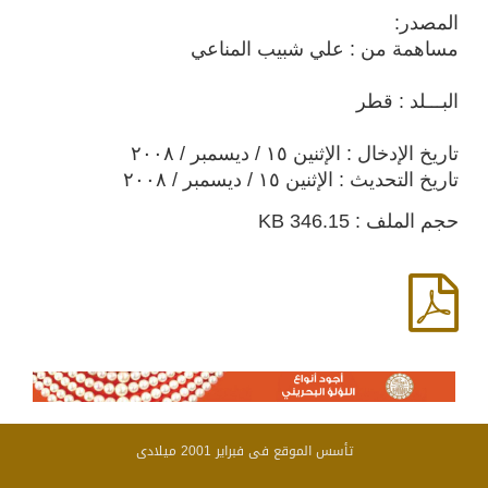
المصدر:
مساهمة من : علي شبيب المناعي
البـــلد : قطر
تاريخ الإدخال : الإثنين ١٥ / ديسمبر / ٢٠٠٨
تاريخ التحديث : الإثنين ١٥ / ديسمبر / ٢٠٠٨
حجم الملف : 346.15 KB
تأسس الموقع فى فبراير 2001 ميلادى