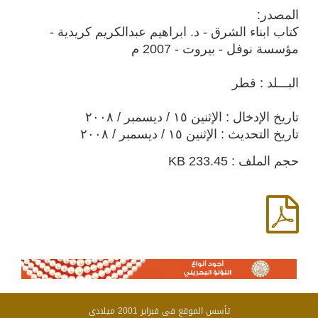
المصدر:
كتاب ابناء الشرق - د. ابراهيم عبدالكريم كريدية -
مؤسسة نوفل - بيروت - 2007 م
البـــلد : قطر
تاريخ الإدخال : الإثنين ١٥ / ديسمبر / ٢٠٠٨
تاريخ التحديث : الإثنين ١٥ / ديسمبر / ٢٠٠٨
حجم الملف : 233.45 KB
تأسس الموقع فى فبراير 2001 ميلادى