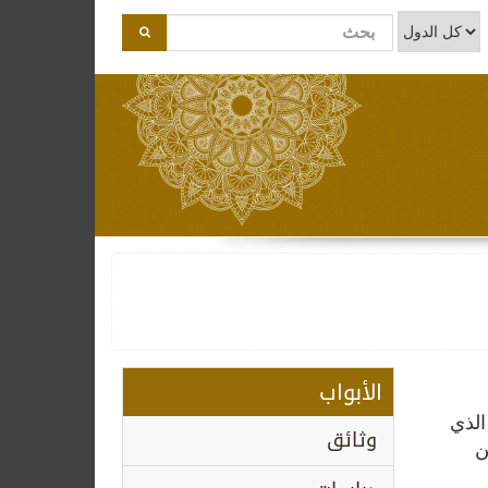
الأبواب
الذي
وثائق
ن