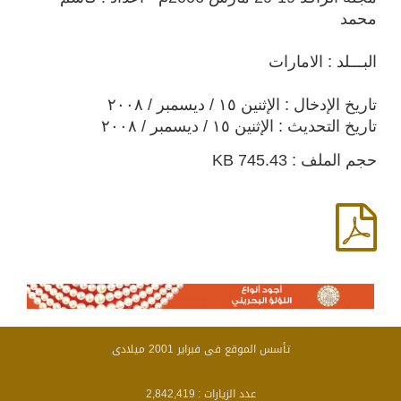
محمد
البـــلد : الامارات
تاريخ الإدخال : الإثنين ١٥ / ديسمبر / ٢٠٠٨
تاريخ التحديث : الإثنين ١٥ / ديسمبر / ٢٠٠٨
حجم الملف : 745.43 KB
تأسس الموقع فى فبراير 2001 ميلادى
عدد الزيارات :
2,842,419