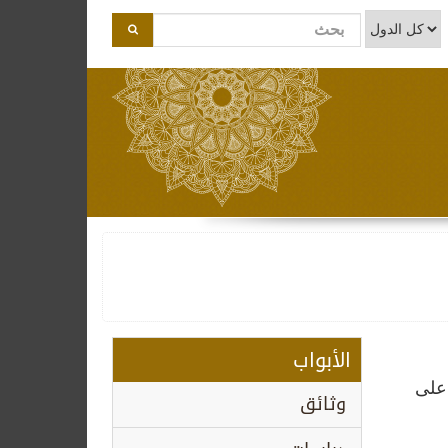
الأبواب
 على
وثائق