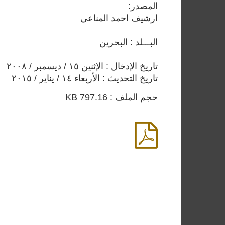
المصدر:
ارشيف احمد المناعي
البـــلد : البحرين
تاريخ الإدخال : الإثنين ١٥ / ديسمبر / ٢٠٠٨
تاريخ التحديث : الأربعاء ١٤ / يناير / ٢٠١٥
حجم الملف : 797.16 KB