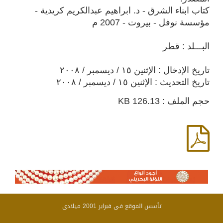
كتاب ابناء الشرق - د. ابراهيم عبدالكريم كريدية -
مؤسسة نوفل - بيروت - 2007 م
البـــلد : قطر
تاريخ الإدخال : الإثنين ١٥ / ديسمبر / ٢٠٠٨
تاريخ التحديث : الإثنين ١٥ / ديسمبر / ٢٠٠٨
حجم الملف : 126.13 KB
تأسس الموقع فى فبراير 2001 ميلادى