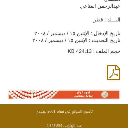
عبدالرحمن المناعي
البـــلد : قطر
تاريخ الإدخال : الإثنين ١٥ / ديسمبر / ٢٠٠٨
تاريخ التحديث : الإثنين ١٥ / ديسمبر / ٢٠٠٨
حجم الملف : 424.13 KB
تأسس الموقع فى فبراير 2001 ميلادى
عدد الزيارات :
2,843,856