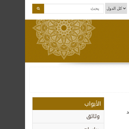
الأبواب
د
وثائق