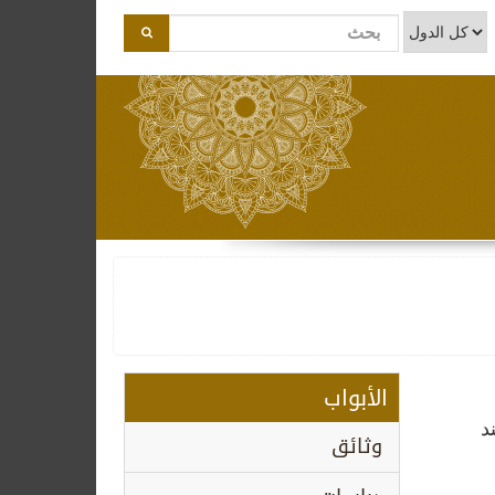
الأبواب
د
وثائق