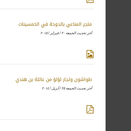
متجر المناعي بالدوحة في الخمسينات
آخر تحديث الجمعة ٢٠ / فبراير / ٢٠١٥
طواشون وتجار لؤلؤ من عائلة بن هندي
آخر تحديث الجمعة ٢٥ / أبريل / ٢٠١٤