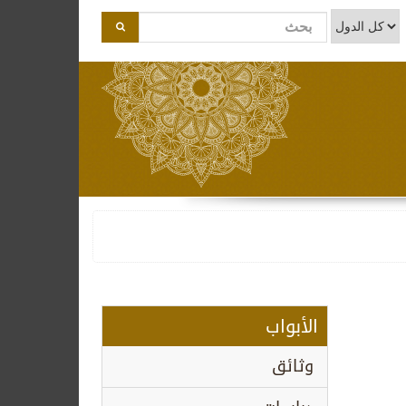
الأبواب
وثائق