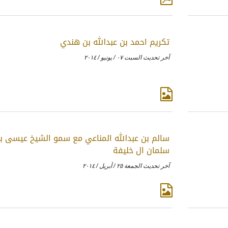
تكريم احمد بن عبدالله بن هندي
آخر تحديث السبت ٠٧ / يونيو / ٢٠١٤
سالم بن عبدالله المناعي مع سمو الشيخ عيسى ب
سلمان ال خليفة
آخر تحديث الجمعة ٢٥ / أبريل / ٢٠١٤