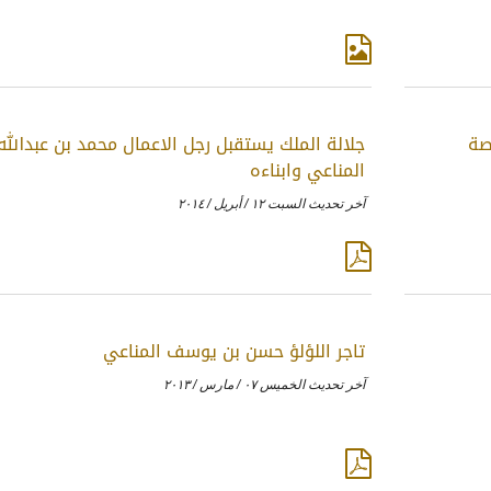
صة
جلالة الملك يستقبل رجل الاعمال محمد بن عبدالله
المناعي وابناءه
آخر تحديث السبت ١٢ / أبريل / ٢٠١٤
تاجر اللؤلؤ حسن بن يوسف المناعي
آخر تحديث الخميس ٠٧ / مارس / ٢٠١٣