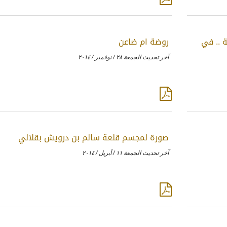
 .. في
روضة ام ضاعن
آخر تحديث الجمعة ٢٨ / نوفمبر / ٢٠١٤
صورة لمجسم قلعة سالم بن درويش بقلالي
آخر تحديث الجمعة ١١ / أبريل / ٢٠١٤