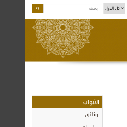
الأبواب
وثائق