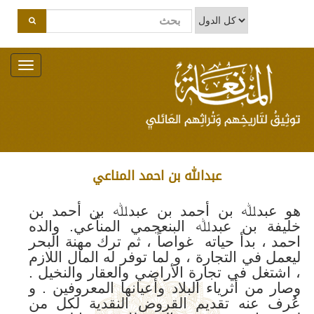
Toggle
navigation
عبدالله بن احمد المناعي
ھو عبدﷲ بن أحمد بن عبدﷲ بن أحمد بن
خلیفة بن عبدﷲ البنعجمي المناّعي. والده
احمد ، بدأ حیاته غواصاً ، ثم ترك مھنة البحر
لیعمل في التجارة ، و لما توفر له المال اللازم
، اشتغل في تجارة الأراضي والعقار والنخیل .
وصار من أثریاء البلاد وأعیانھا المعروفین . و
عُرف عنه تقدیم القروض النقدیة لكل من