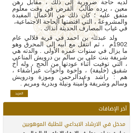
لدیه حاجة ضروریة إلى ذلك ، مقابل رھن
معین ، یرده طالبُ القرض في وقت معلوم
متفق علیه ؛ كان ذلك من الأعمال المفیدة
والمشروعةً ، التي اقتضتھا الحاجة الاجتماعیة،
في غیاب المصارف الحدیثة آنذاك .
ولد عبدﷲ بن احمد في قریة قلالي عام
1902م ، ثم انتقل مع أبیه إلى المحرق وھو
ما یزال في سنوات عمره الأولى . والدته ھي
شریفة بنت علي بن سالم بن درویش المناعي
، التي توفیت أثناء عودتھا من الحج ، وله أخ
شقیق (خلیفة) ، وإخوة وأخوات غیرأشقاء ،
ھم : راشد وعبدالرحمن وموزة ودرویش
وسالم وشریفة وأمینة ونیلة وبدریة ومریم .
المزيد
آخر الإضافات
مدخل في الارشاد الابداعي للطلبة الموهوبين